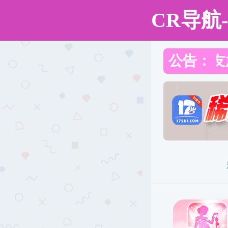
香蕉app
香蕉app
香蕉app概况
党建思政
师资队伍