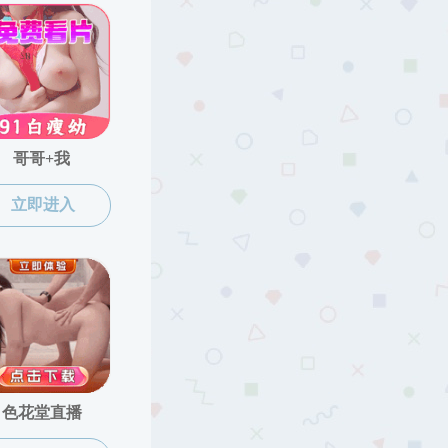
查看详情
周岁、不满40周岁）优秀青年的最高荣誉。2022年深圳
查看详情
海大道3688号香蕉app 元平体育馆
35306