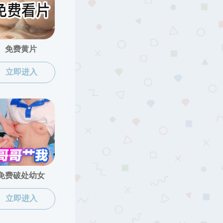
竞赛训练
组四个项目的比赛中夺得四块金牌，并打破两项省纪录。
查看详情
返回
人参加。运动会设普通学生、体育普通生和高水平运动员三个