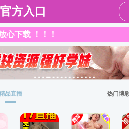
人才培养
科学
大学体育
当前位置：
香蕉app
>
大学体育
>
竞赛训练