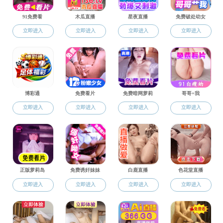
香蕉app快讯
NEWS