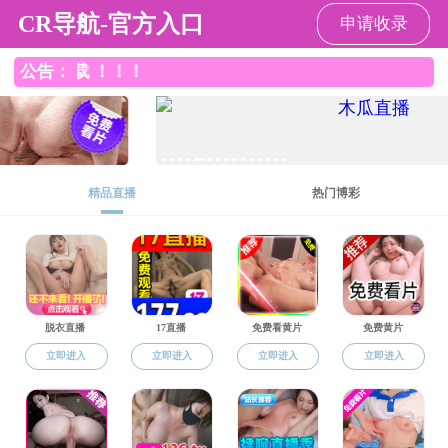
香蕉app
香蕉app
香蕉app概况
党建思政
师资队伍