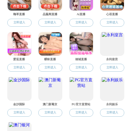
香蕉app 闪耀全国高校高尔夫冠军
通知公告
NOTIFICAT