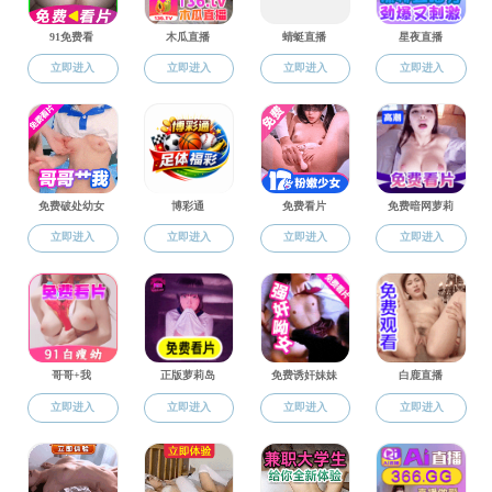
香蕉app
第18届中国大学
办，吸引了来自全
体育舞蹈队此次
发布时间：2025-06-16
到半决赛和决赛，.
香蕉app
广东省第十二届大
香蕉app 田径
的激烈角逐中，