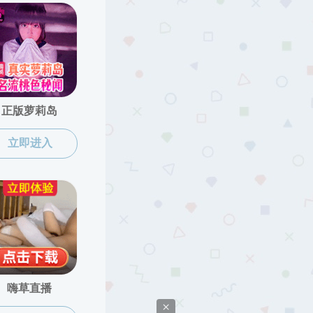
3项，主持完成厅局级项目3项，
查看详情
海大道3688号香蕉app 元平体育馆
35306
/
本科招生网
/
研究生招生网
/
学生职业生涯发展中心