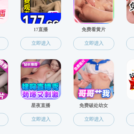
副教授
助理教授
B
C
D
E
F
G
H
I
J
K
L
M
N
O
P
Q
唐玉成
王晓东
张得保
张洁
万金
系主任，博士（后），教授、硕士生导师，深圳市
技体育核心竞争力、体育教学与训练理论。主持完成国
秀等级结项），主持完成广东省哲学社科规划项目、