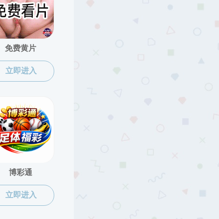
讲师
人才招聘
R
S
T
U
V
W
X
Y
Z
清空筛选
赵刚
赵刚
朱寒笑
返回
地方级领军人才。主要研究方向：
家社科基金项目2项（其中1项以
博士后基金项目、国家体育总局体