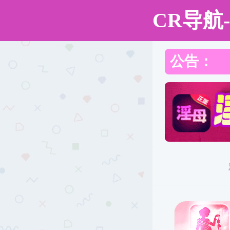
香蕉app
香蕉app
香蕉app概况
党建思政
师资队伍