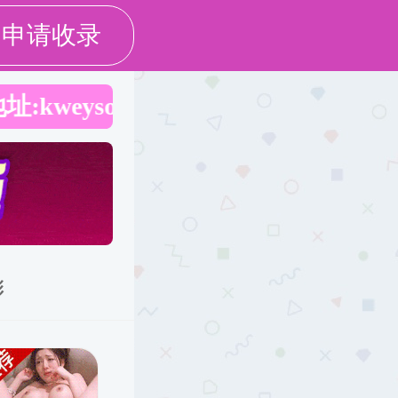
English
研究
大学体育
招生就业
学子风采
学科平台