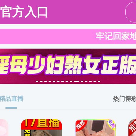
人才培养
科学
师资队伍
当前位置：
香蕉app
>
师资队伍
>
教授
>
D